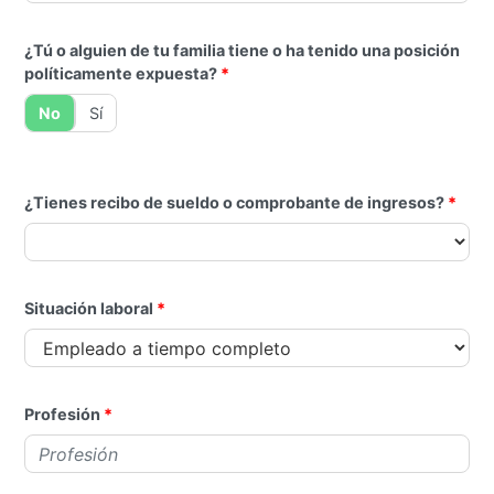
¿Tú o alguien de tu familia tiene o ha tenido una posición
políticamente expuesta?
¿Tú o alguien de tu familia tiene o h
No
Sí
¿Tienes recibo de sueldo o comprobante de ingresos?
Situación laboral
Profesión