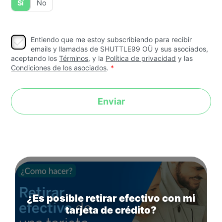
¿Has recibido alguna vez un préstamo
Sí
No
✓
Entiendo que me estoy subscribiendo para recibir
emails y llamadas de SHUTTLE99 OÜ y sus asociados,
aceptando los
Términos
, y la
Política de privacidad
y las
Condiciones de los asociados
.
¿Es posible retirar efectivo con mi
tarjeta de crédito?